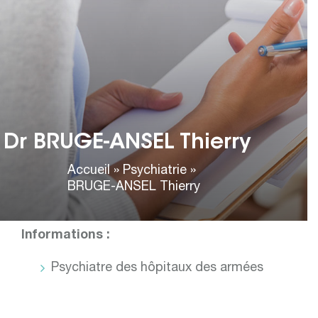
Thierry
PSYCHIATRIE
Courriel :
thierry.bruge-ansel@clinique-3-
sollies.com
Dr BRUGE-ANSEL Thierry
Cabinet de consultation :
Accueil
»
Psychiatrie
»
BRUGE-ANSEL Thierry
Tél :
04 94 13 69 60
Informations :
Psychiatre des hôpitaux des armées